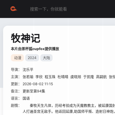
牧神记
本片由茶杯狐cupfox提供播放
动漫
2024
大陆
导演：
沈乐平
主演：
张若瑜
李欣
程玉珠
杜晴晴
虞晓旭
于凯隆
高嗣航
张
更新：
2026-08-02 11:15
备注：
更新至第94集
语言：
国语
剧情：
秦牧天生凡体，历经考验成为天魔教教主，被延康国封
人打遍圣宫无敌手。他返回延康,助国师平叛、造射日神炮，