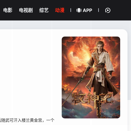
电影
电视剧
综艺
动漫
APP
随武可汗入楼兰黄金宫，一个