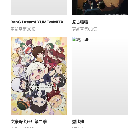
BanG Dream! YUME∞MITA
尼古喵喵
更新至第08集
更新至第06集
文豪野犬汪！第二季
燃比娃