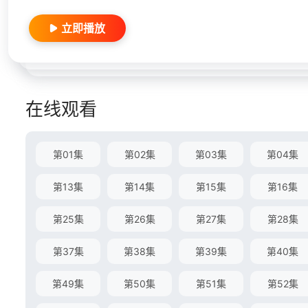
立即播放
在线观看
第01集
第02集
第03集
第04集
第13集
第14集
第15集
第16集
第25集
第26集
第27集
第28集
第37集
第38集
第39集
第40集
第49集
第50集
第51集
第52集