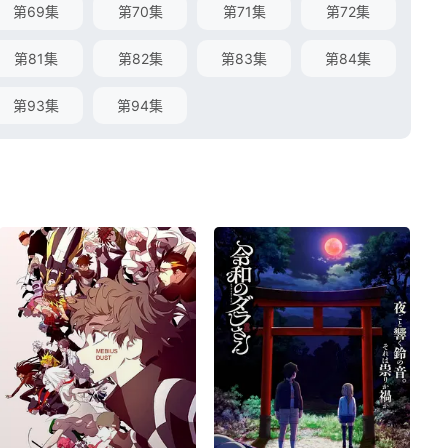
第69集
第70集
第71集
第72集
第81集
第82集
第83集
第84集
第93集
第94集