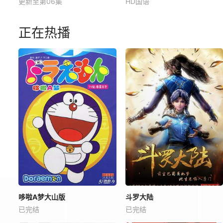
更新至第06集
HD国语
正在热播
哆啦A梦大山版
斗罗大陆
已完结
已完结