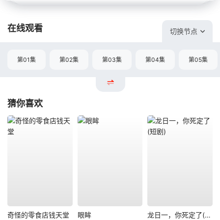
在线观看
切换节点
第01集
第02集
第03集
第04集
第05集
猜你喜欢
奇怪的零食店钱天堂
眼眸
龙日一，你死定了(短剧)