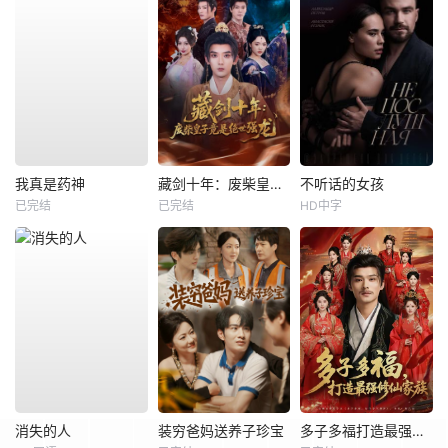
我真是药神
藏剑十年：废柴皇子竟是绝世强龙
不听话的女孩
已完结
已完结
HD中字
消失的人
装穷爸妈送养子珍宝
多子多福打造最强修仙家族