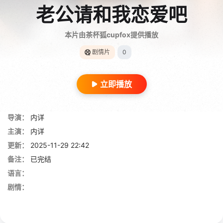
老公请和我恋爱吧
本片由茶杯狐cupfox提供播放
剧情片
0
立即播放
导演：
内详
主演：
内详
更新：
2025-11-29 22:42
备注：
已完结
语言：
剧情：