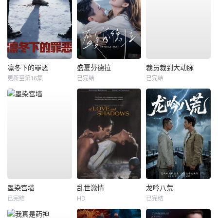
凛冬下的罪恶
盛夏芬德拉
裁员裁到大动脉
更新至第16集
已完结
已完结
墨染宫墙
乱世激情
龙吟八荒
已完结
HD
已完结