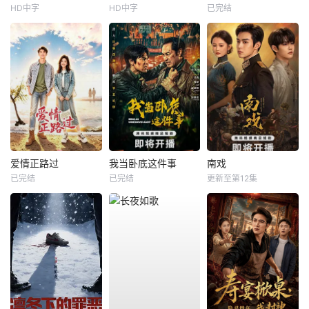
HD中字
HD中字
已完结
爱情正路过
我当卧底这件事
南戏
已完结
已完结
更新至第12集